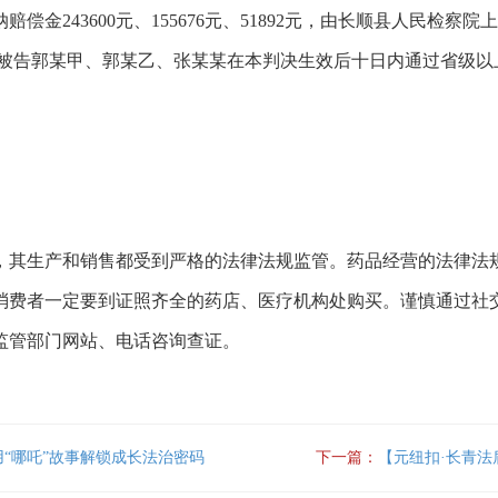
偿金243600元、155676元、51892元，由长顺县人民检
讼被告郭某甲、郭某乙、张某某在本判决生效后十日内通过省级以
其生产和销售都受到严格的法律法规监管。药品经营的法律法规
消费者一定要到证照齐全的药店、医疗机构处购买。谨慎通过社
监管部门网站、电话咨询查证。
“哪吒”故事解锁成长法治密码
下一篇：
【元纽扣·长青