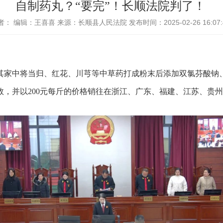
自制药丸？“要完”！长顺法院判了！
者：
编辑：王喜喜
来源：长顺县人民法院
发布时间：2025-02-26 16:07:
其家中将当归、红花、川芎等中草药打成粉末后添加双氯芬酸钠
效，并以200元每斤的价格销往在浙江、广东、福建、江苏、贵