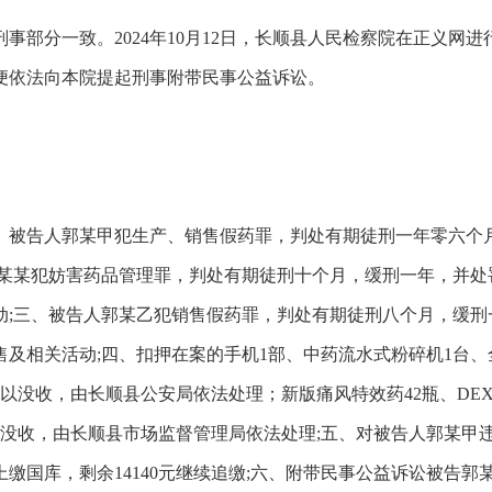
分一致。2024年10月12日，长顺县人民检察院在正义网
便依法向本院提起刑事附带民事公益诉讼。
告人郭某甲犯生产、销售假药罪，判处有期徒刑一年零六个月，并
某某犯妨害药品管理罪，判处有期徒刑十个月，缓刑一年，并处罚金
;三、被告人郭某乙犯销售假药罪，判处有期徒刑八个月，缓刑一年
及相关活动;四、扣押在案的手机1部、中药流水式粉碎机1台、
予以没收，由长顺县公安局依法处理；新版痛风特效药42瓶、DEX
法予以没收，由长顺县市场监督管理局依法处理;五、对被告人郭某甲违
局上缴国库，剩余14140元继续追缴;六、附带民事公益诉讼被告