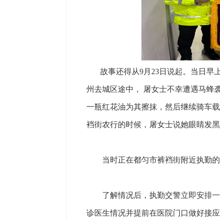
故事还得从9月23日说起。当日早上
州去城区途中， 屠女士不幸遭遇马蜂
一瓶红花油为其擦抹，然后继续骑车载
裆街农行的时候，屠女士说她眼睛发黑
当时正在都匀市裤裆街附近执勤的交
了解情况后，执勤交警立即安排一名
诊医生情况并提前在医院门口做好接应