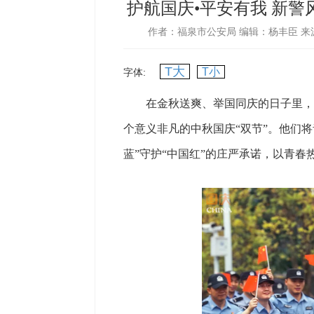
护航国庆•平安有我 新警
作者：福泉市公安局
编辑：杨丰臣
来
T大
T小
字体:
在金秋送爽、举国同庆的日子里，福泉
个意义非凡的中秋国庆“双节”。他们
蓝”守护“中国红”的庄严承诺，以青