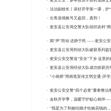
·
瓮安公安：多举措筑牢农村道路交
·
法治副校长丨讲好开学第一课，护“
·
出售游戏账号又盗回，真刑！
·
瓮安县公安局交警大队组织农村“两
·
闻“声”而动 还静于民 ——瓮安公
·
瓮安县公安局刑侦大队破获系列盗
·
瓮安公安交警送“安全”下乡 这里
·
瓮安县公安局经侦大队成功抓获历
·
“小画师”用画笔宣传文明交通 |开
·
瓮安公安交警“四个必查”重拳整治
·
金秋开学季，温暖守护贴心相伴——
·
“我是为了和她结婚才给她花钱的.....