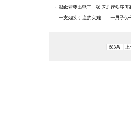
·
眼瞅着要出狱了，破坏监管秩序再
·
一支烟头引发的灾难——一男子劳
683条
上