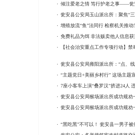
·
倾注爱老之情 笃行护老之事——
·
瓮安县公安局玉山派出所：聚焦“三
·
增殖放流“鱼”法同行 检察机关推
·
免费礼品为饵 非法贩卖他人信息获
·
【社会治安重点工作专项行动】禁毒
·
瓮安县公安局雍阳派出所：“点、线
·
“主题党日+美丽乡村行” 这场主题
·
7座小客车上演“叠罗汉”挤进24人
·
瓮安县公安局猴场派出所成功规劝
·
瓮安县公安局猴场派出所成功规劝
·
“黑吃黑”不可以！ 瓮安县一男子