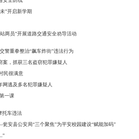
通安全防线
未”开启新学期
站两员”开展道路交通安全劝导活动
安交警重拳整治“飙车炸街”违法行为
窃案，抓获三名盗窃犯罪嫌疑人
的村民很满意
年网逃及多名犯罪嫌疑人
学第一课
摩托车违法
瓮安县公安局“三个聚焦”为平安校园建设“赋能加码”
.”