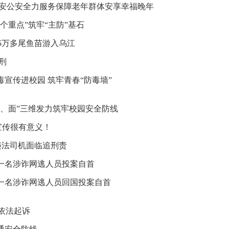
瓮安公安全力服务保障老年群体安享幸福晚年
个重点”筑牢“主防”基石
动5万多尾鱼苗游入乌江
刑
宣传进校园 筑牢青春“防毒墙”
、面”三维发力筑牢校园安全防线
宣传很有意义！
 违法司机面临追刑责
一名涉诈网逃人员投案自首
一名涉诈网逃人员回国投案自首
被依法起诉