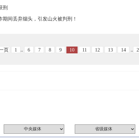
获刑
作期间丢弃烟头，引发山火被判刑！
一页
1
..
6
7
8
9
10
11
12
13
14
..
2