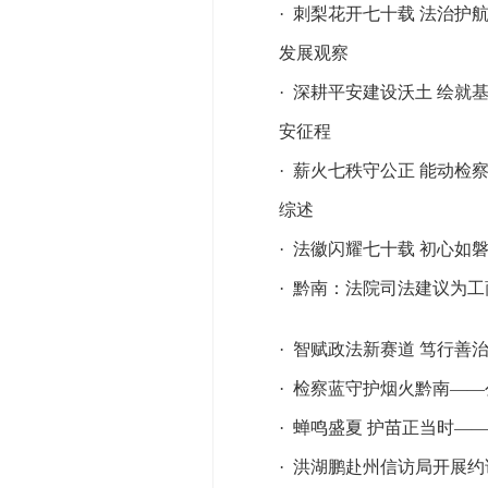
·
刺梨花开七十载 法治护
发展观察
·
深耕平安建设沃土 绘就
安征程
·
薪火七秩守公正 能动检
综述
·
法徽闪耀七十载 初心如
·
黔南：法院司法建议为工
·
智赋政法新赛道 笃行善
·
检察蓝守护烟火黔南——
·
蝉鸣盛夏 护苗正当时—
·
洪湖鹏赴州信访局开展约