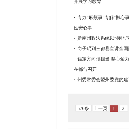
开展学习教育
·
专办“麻烦事”专解“揪
姓安心事
·
黔南州政法系统以“接地气
·
向子琨到三都县宣讲全国
·
锚定方向强担当 凝心聚
在都匀召开
·
州委常委会暨州委党的建
576条
上一页
1
2