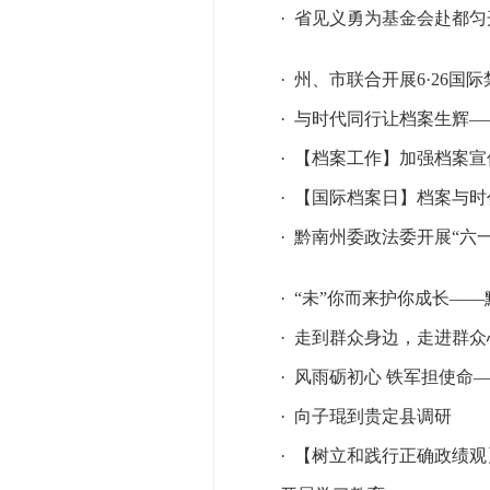
·
省见义勇为基金会赴都匀
·
州、市联合开展6·26国
·
与时代同行让档案生辉—
·
【档案工作】加强档案宣
·
【国际档案日】档案与时
·
黔南州委政法委开展“六
·
“未”你而来护你成长——
·
走到群众身边，走进群众
·
风雨砺初心 铁军担使命
·
向子琨到贵定县调研
·
【树立和践行正确政绩观