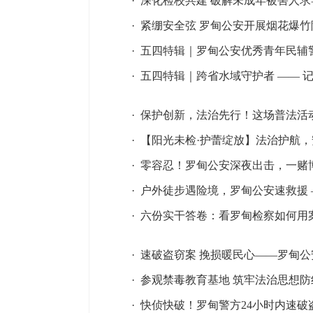
·
深化检校共建 破解未成年被害人求
·
紧绷安全弦 罗甸公安开展烟花爆
·
五四特辑｜罗甸公安优秀青年民辅
·
五四特辑｜跨省水域守护者 —— 
·
保护创新，法治先行！这场普法活
·
【阳光未检·护蕾绽放】法治护航，
·
零容忍！罗甸公安深夜出击，一赌博
·
户外徒步遇险境，罗甸公安速救援 
·
六份实干答卷：看罗甸检察如何用
·
速破盗窃案 挽损暖民心——罗甸公
·
参观禁毒教育基地 筑牢法治思想
·
快侦快破！罗甸警方24小时内速