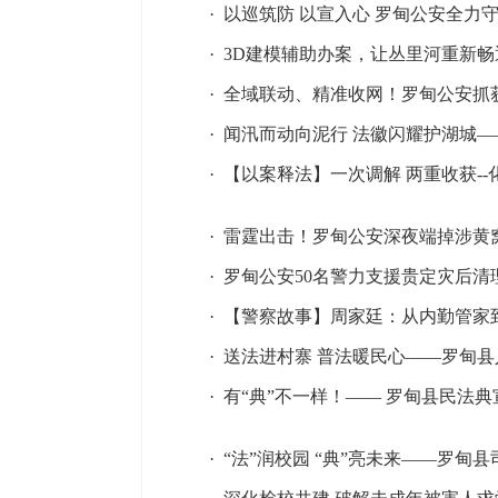
·
以巡筑防 以宣入心 罗甸公安全力
·
3D建模辅助办案，让丛里河重新畅
·
全域联动、精准收网！罗甸公安抓
·
闻汛而动向泥行 法徽闪耀护湖城
·
【以案释法】一次调解 两重收获--
·
雷霆出击！罗甸公安深夜端掉涉黄
·
罗甸公安50名警力支援贵定灾后清
·
【警察故事】周家廷：从内勤管家
·
送法进村寨 普法暖民心——罗甸县
·
有“典”不一样！—— 罗甸县民法
·
“法”润校园 “典”亮未来——罗甸