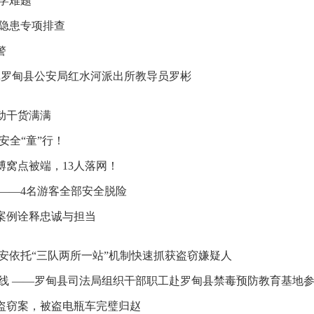
学难题
竹隐患专项排查
警
记罗甸县公安局红水河派出所教导员罗彬
动干货满满
安全“童”行！
窝点被端，13人落网！
——4名游客全部安全脱险
案例诠释忠诚与担当
安依托“三队两所一站”机制快速抓获盗窃嫌疑人
防线 ——罗甸县司法局组织干部职工赴罗甸县禁毒预防教育基地
破盗窃案，被盗电瓶车完璧归赵