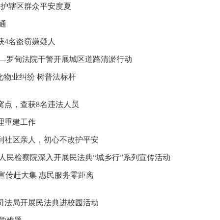
守护辖区群众平安度夏
通
获4名盗窃嫌疑人
——罗甸法院干警开展城区道路清淤行动
化物业纠纷 树普法标杆
窝点，查获8名违法人员
理重建工作
到社区亲人，初心不改护平安
人民检察院深入开展民法典“城乡行”系列宣传活动
典宣传赶大集 惠民服务零距离
县司法局开展民法典进校园活动