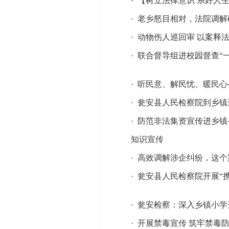
·
【树立法律意识 系好人
·
老乡怒目相对，法院调解
·
动物伤人巡回审 以案释
·
联合督导组进校园督查“
·
听民意、解民忧、暖民心
·
瓮安县人民检察院到乡镇
·
防范非法集资宣传进乡镇
知识宣传
·
高效调解涉企纠纷，这个
·
瓮安县人民检察院开展“携
·
瓮安检察：深入乡镇小学
·
开展禁毒宣传 筑牢禁毒