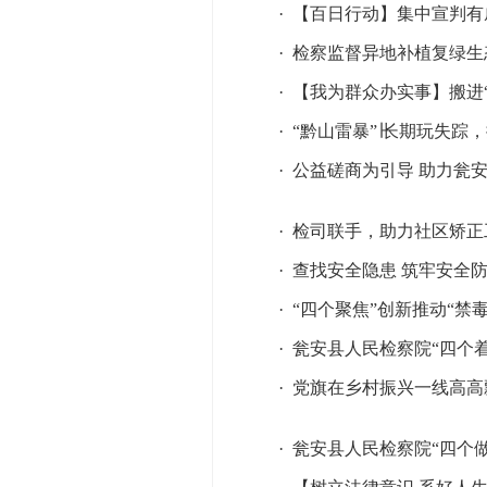
·
【百日行动】集中宣判有
·
检察监督异地补植复绿生
·
【我为群众办实事】搬进“
·
“黔山雷暴”∣长期玩失踪
·
公益磋商为引导 助力瓮
·
检司联手，助力社区矫正
·
查找安全隐患 筑牢安全
·
“四个聚焦”创新推动“禁
·
瓮安县人民检察院“四个
·
党旗在乡村振兴一线高高
·
瓮安县人民检察院“四个